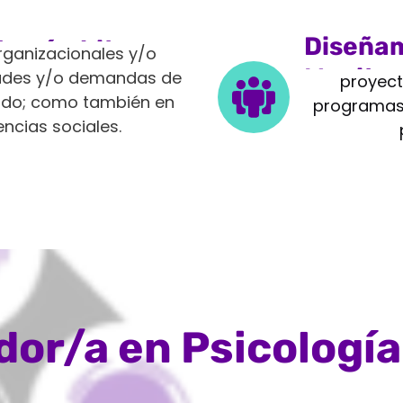
Diseñam
tes ámbitos
rganizacionales y/o
Monito
idades y/o demandas de
proyect
vado; como también en
programas 
encias sociales.
or/a en Psicología