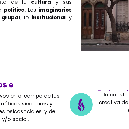
tuto de la
cultura
y sus
la
política
. Los
imaginarios
 grupal
, lo
institucional
y
os e
Potenc
la constr
ivos en el campo de las
creativa de
máticas vinculares y
s psicosociales, y de
 y/o social.