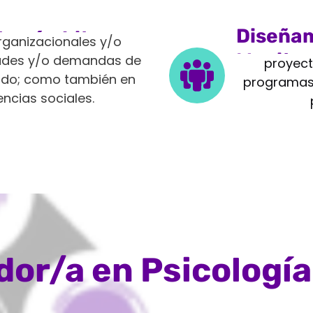
Diseñam
tes ámbitos
rganizacionales y/o
Monito
idades y/o demandas de
proyect
vado; como también en
programas 
encias sociales.
or/a en Psicología