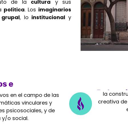
tuto de la
cultura
y sus
la
política
. Los
imaginarios
 grupal
, lo
institucional
y
os e
Potenc
la constr
ivos en el campo de las
creativa de
máticas vinculares y
s psicosociales, y de
 y/o social.